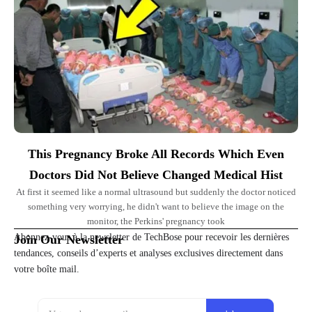
This Pregnancy Broke All Records Which Even
Doctors Did Not Believe Changed Medical Hist
At first it seemed like a normal ultrasound but suddenly the doctor noticed
something very worrying, he didn't want to believe the image on the
monitor, the Perkins' pregnancy took
Abonnez-vous à la newsletter de TechBose pour recevoir les dernières
Join Our Newsletter
tendances, conseils d’experts et analyses exclusives directement dans
votre boîte mail.