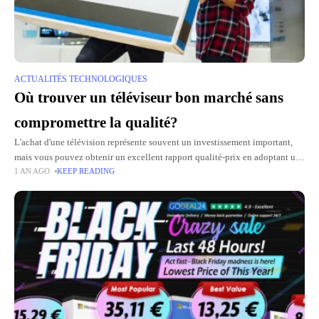
ACTUALITÉS TECHNOLOGIQUES
Où trouver un téléviseur bon marché sans
compromettre la qualité?
L'achat d'une télévision représente souvent un investissement important,
mais vous pouvez obtenir un excellent rapport qualité-prix en adoptant une
1 AN AGO
KEEP READING
approche stratégique. Il existe de nombreuses solutions qui peuvent vous
permettre