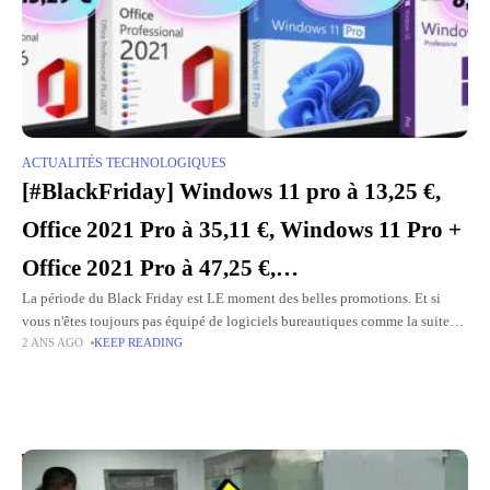
ACTUALITÉS TECHNOLOGIQUES
[#BlackFriday] Windows 11 pro à 13,25 €,
Office 2021 Pro à 35,11 €, Windows 11 Pro +
Office 2021 Pro à 47,25 €,…
La période du Black Friday est LE moment des belles promotions. Et si
vous n'êtes toujours pas équipé de logiciels bureautiques comme la suite
2 ANS AGO
KEEP READING
Microsoft Office (ou que vous n'êtes
Top Picks for You