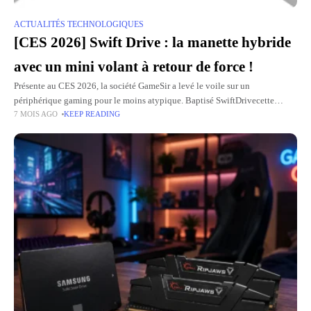
ACTUALITÉS TECHNOLOGIQUES
[CES 2026] Swift Drive : la manette hybride
avec un mini volant à retour de force !
Présente au CES 2026, la société GameSir a levé le voile sur un
périphérique gaming pour le moins atypique. Baptisé SwiftDrivecette
7 MOIS AGO
KEEP READING
nouvelle manette entend renouveler l'expérience des jeux de conduite