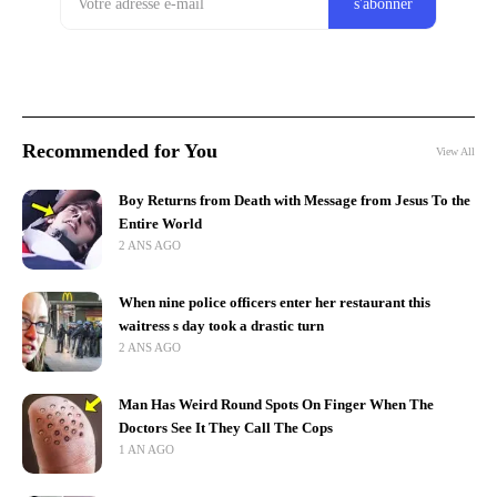
Recommended for You
View All
Boy Returns from Death with Message from Jesus To the
Entire World
2 ANS AGO
When nine police officers enter her restaurant this
waitress s day took a drastic turn
2 ANS AGO
Man Has Weird Round Spots On Finger When The
Doctors See It They Call The Cops
1 AN AGO