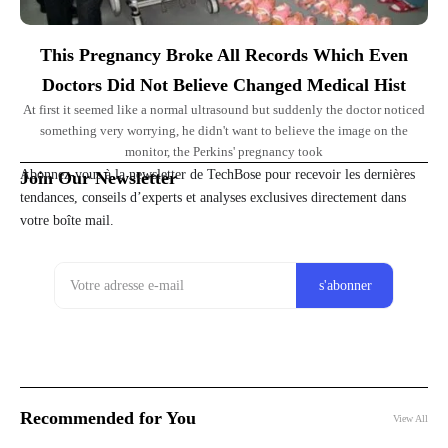
This Pregnancy Broke All Records Which Even
Doctors Did Not Believe Changed Medical Hist
At first it seemed like a normal ultrasound but suddenly the doctor noticed
something very worrying, he didn't want to believe the image on the
monitor, the Perkins' pregnancy took
Abonnez-vous à la newsletter de TechBose pour recevoir les dernières
Join Our Newsletter
tendances, conseils d’experts et analyses exclusives directement dans
votre boîte mail.
Recommended for You
View All