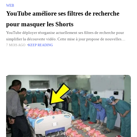
WEB
YouTube améliore ses filtres de recherche
pour masquer les Shorts
YouTube déployer réorganise actuellement ses filtres de recherche pour
simplifier la découverte vidéo. Cette mise à jour propose de nouvelles
7 MOIS AGO
KEEP READING
options de tri et permet notamment de masquer les vidéos
Top Picks for You