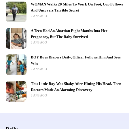
WOMAN Walks 20 Miles To Work On Foot, Cop Follows
And Uncovers Terrible Secret
2 ANS AGO
A Teen Had An Abortion Eight Months Into Her
Pregnancy, But The Baby Survived
2 ANS AGO
BOY Buys Diapers Daily, Officer Follows Him And Sees
Why
2 ANS AGO
This Little Boy Was Shaky After Hitting His Head. Then
Doctors Made An Alarming Discovery
2 ANS AGO