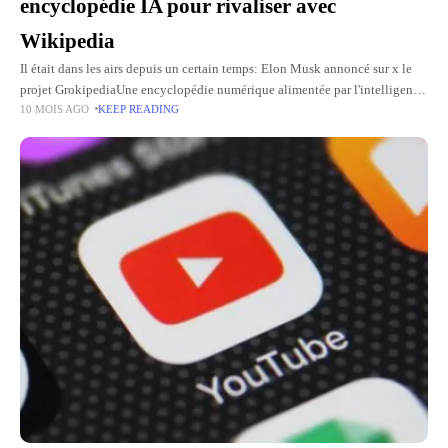
encyclopédie IA pour rivaliser avec
Wikipedia
Il était dans les airs depuis un certain temps: Elon Musk annoncé sur x le
projet GrokipediaUne encyclopédie numérique alimentée par l'intelligence
10 MOIS AGO
KEEP READING
artificielle Grok et conçue par sa société XAI.