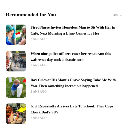
Recommended for You
View All
Fired Nurse Invites Homeless Man to Sit With Her in
Cafe, Next Morning a Limo Comes for Her
2 ANS AGO
When nine police officers enter her restaurant this
waitress s day took a drastic turn
2 ANS AGO
Boy Cries at His Mom’s Grave Saying Take Me With
You. Then something incredible happened
2 ANS AGO
Girl Repeatedly Arrives Late To School, Then Cops
Check Dad’s SUV
2 ANS AGO