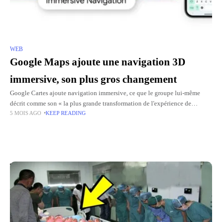
WEB
Google Maps ajoute une navigation 3D
immersive, son plus gros changement
Google Cartes ajoute navigation immersive, ce que le groupe lui-même
décrit comme son « la plus grande transformation de l'expérience de
5 MOIS AGO
KEEP READING
navigation depuis plus d'une décennie ». Fini l'affichage plat et
schématique
Top Picks for You