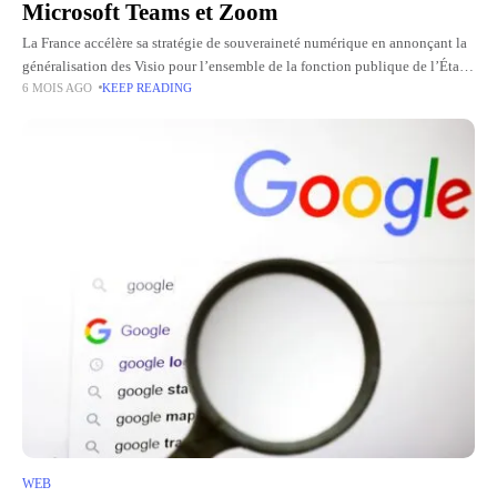
Microsoft Teams et Zoom
La France accélère sa stratégie de souveraineté numérique en annonçant la
généralisation des Visio pour l’ensemble de la fonction publique de l’État
6 MOIS AGO
KEEP READING
d’ici 2027. Cette décision marque la fin programmée
WEB