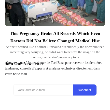
This Pregnancy Broke All Records Which Even
Doctors Did Not Believe Changed Medical Hist
At first it seemed like a normal ultrasound but suddenly the doctor noticed
something very worrying, he didn't want to believe the image on the
monitor, the Perkins' pregnancy took
Abonnez-vous à la newsletter de TechBose pour recevoir les dernières
Join Our Newsletter
tendances, conseils d’experts et analyses exclusives directement dans
votre boîte mail.