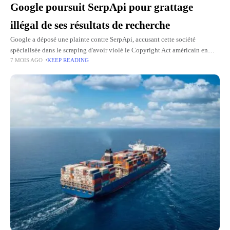
Google poursuit SerpApi pour grattage
illégal de ses résultats de recherche
Google a déposé une plainte contre SerpApi, accusant cette société
spécialisée dans le scraping d'avoir violé le Copyright Act américain en
7 MOIS AGO
KEEP READING
contournant de manière trompeuse ses technologies de protection pour