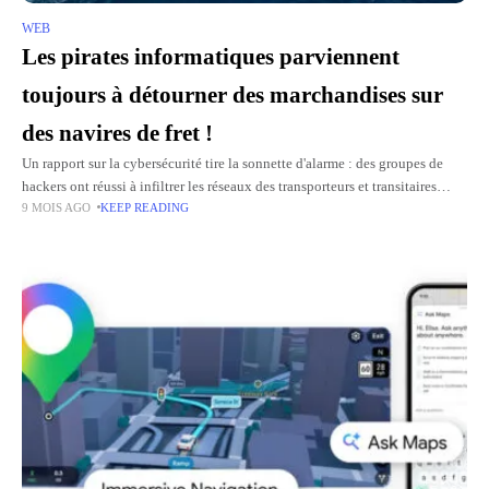
WEB
Les pirates informatiques parviennent
toujours à détourner des marchandises sur
des navires de fret !
Un rapport sur la cybersécurité tire la sonnette d'alarme : des groupes de
hackers ont réussi à infiltrer les réseaux des transporteurs et transitaires
9 MOIS AGO
KEEP READING
américains afin de détourner les expéditions