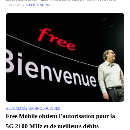
8 MOIS AGO
KEEP READING
système d'exploitation, une section « Mises à
ACTUALITÉS TECHNOLOGIQUES
Free Mobile obtient l'autorisation pour la
5G 2100 MHz et de meilleurs débits