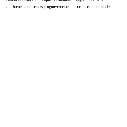
militaires russes ont critiqué ces mesures, craignant une perte
d'influence du discours progouvernemental sur la scène mondiale.