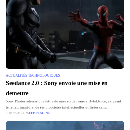
ACTUALITÉS TECHNOLOGIQUES
Seedance 2.0 : Sony envoie une mise en
demeure
Sony Photos adressé une lettre de mise en demeure à ByteDance, exigeant
le retrait immédiat de ses propriétés intellectuelles utilisées sans
6 MOIS AGO
KEEP READING
autorisation pour Seedance 2.0, y compris briser le mauvais