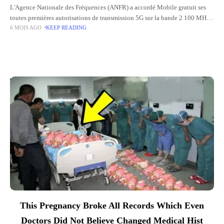
L'Agence Nationale des Fréquences (ANFR) a accordé Mobile gratuit ses
toutes premières autorisations de transmission 5G sur la bande 2 100 MHz,
6 MOIS AGO
KEEP READING
avec 38 sites désormais validés. L'information figurait dans
Top Picks for You
This Pregnancy Broke All Records Which Even
Doctors Did Not Believe Changed Medical Hist