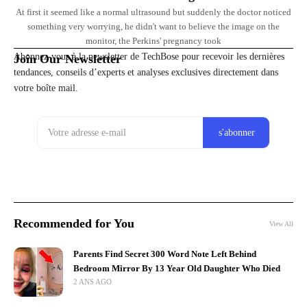
At first it seemed like a normal ultrasound but suddenly the doctor noticed
something very worrying, he didn't want to believe the image on the
monitor, the Perkins' pregnancy took
Abonnez-vous à la newsletter de TechBose pour recevoir les dernières
Join Our Newsletter
tendances, conseils d’experts et analyses exclusives directement dans
votre boîte mail.
Recommended for You
View All
Parents Find Secret 300 Word Note Left Behind
Bedroom Mirror By 13 Year Old Daughter Who Died
2 ANS AGO