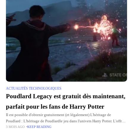
ACTUALITÉS TECHNOLOGIQUES
Poudlard Legacy est gratuit dès maintenant,
parfait pour les fans de Harry Potter
Il est possible d'obtenir gratuitement (et légalement) L'héritage de
Poudlard : L'héritage de Poudlardle jeu dans l'univers Harry Potter. L'offre
3 MOIS AGO
KEEP READING
est disponible dès maintenant et se termine le 3 mai. Mais