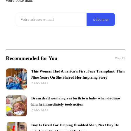
votre boîte mail.
Recommended for You
View All
This Woman Had America’s First Face Transplant. Then
Nine Years On She Shared Her Inspiring Story
2 ANS AGO
Brain dead woman gives birth to a baby when dad saw
him he immediately took action
2 ANS AGO
Boy Is Fired For Helping Disabled Man, Next Day He