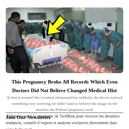
Top Picks for You
This Pregnancy Broke All Records Which Even
Doctors Did Not Believe Changed Medical Hist
At first it seemed like a normal ultrasound but suddenly the doctor noticed
something very worrying, he didn't want to believe the image on the
monitor, the Perkins' pregnancy took
Abonnez-vous à la newsletter de TechBose pour recevoir les dernières
Join Our Newsletter
tendances, conseils d’experts et analyses exclusives directement dans