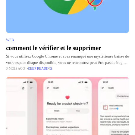
WEB
comment le vérifier et le supprimer
Si vous utilisez Google Chrome et avez remarqué une mystérieuse baisse de
votre espace disque disponible, vous ne rencontrez peut-être pas de bug.
3 MOIS AGO
KEEP READING
Depuis Chrome 147, le navigateur de Google