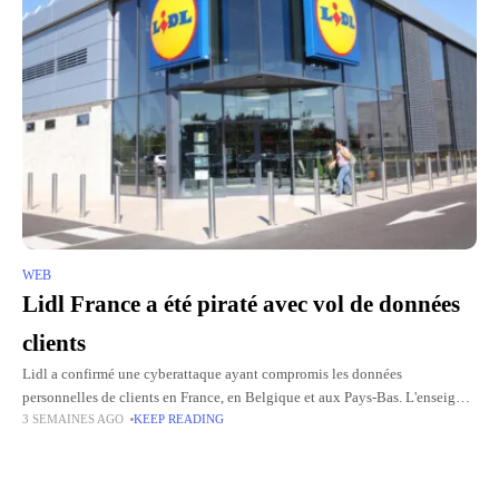
WEB
Lidl France a été piraté avec vol de données
clients
Lidl a confirmé une cyberattaque ayant compromis les données
personnelles de clients en France, en Belgique et aux Pays-Bas. L'enseigne
3 SEMAINES AGO
KEEP READING
précise qu'aucune preuve d'utilisation frauduleuse n'a été identifiée à ce