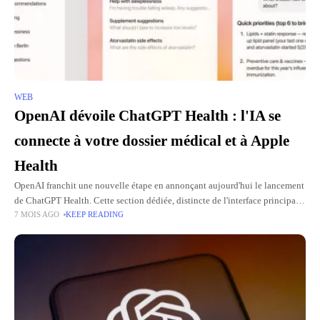
WEB
OpenAI dévoile ChatGPT Health : l'IA se
connecte à votre dossier médical et à Apple
Health
OpenAI franchit une nouvelle étape en annonçant aujourd'hui le lancement
de ChatGPT Health. Cette section dédiée, distincte de l'interface principale
7 MOIS AGO
KEEP READING
du chatbot, permet aux utilisateurs d'interagir avec l'intelligence artificielle
sur