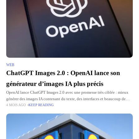
WEB
ChatGPT Images 2.0 : OpenAI lance son
générateur d’images IA plus précis
OpenAI lance ChatGPT Images 2.0 avec une promesse très ciblée : mieux
générer des images IA contenant du texte, des interfaces et beaucoup de
4 MOIS AGO
KEEP READING
détails. Cette nouvelle version s'inscrit également