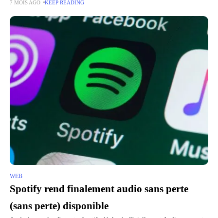
7 MOIS AGO
KEEP READING
au chatbot d'intelligence artificielle, qui s'appuie sur les modèles
WEB
Spotify rend finalement audio sans perte
(sans perte) disponible