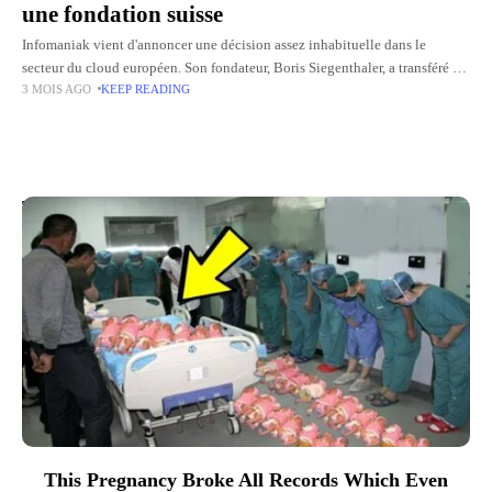
une fondation suisse
Infomaniak vient d'annoncer une décision assez inhabituelle dans le
secteur du cloud européen. Son fondateur, Boris Siegenthaler, a transféré la
3 MOIS AGO
KEEP READING
majorité des droits de vote de l'entreprise à la Fondation
Top Picks for You
This Pregnancy Broke All Records Which Even