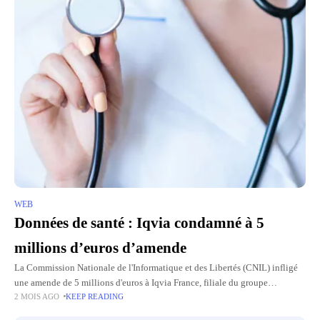
WEB
Données de santé : Iqvia condamné à 5
millions d’euros d’amende
La Commission Nationale de l'Informatique et des Libertés (CNIL) infligé
une amende de 5 millions d'euros à Iqvia France, filiale du groupe
2 MOIS AGO
KEEP READING
américain Iqvia, pour des manquements dans la gestion