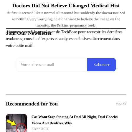
Doctors Did Not Believe Changed Medical Hist
At first it seemed like a normal ultrasound but suddenly the doctor noticed
something very worrying, he didn't want to believe the image on the
monitor, the Perkins' pregnancy took
Abonnez-vous à la newsletter de TechBose pour recevoir les dernières
Join Our Newsletter
tendances, conseils d’experts et analyses exclusives directement dans
votre boîte mail.
Recommended for You
View All
Cat Wont Stop Staring At Dad All Night, Dad Checks
Video And Realizes Why
2 ANS AGO