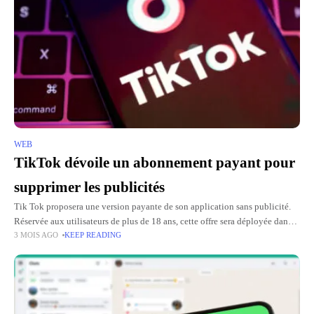
WEB
TikTok dévoile un abonnement payant pour
supprimer les publicités
Tik Tok proposera une version payante de son application sans publicité.
Réservée aux utilisateurs de plus de 18 ans, cette offre sera déployée dans
3 MOIS AGO
KEEP READING
les prochains mois, initialement disponible au