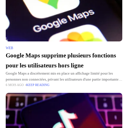
WEB
Google Maps supprime plusieurs fonctions
pour les utilisateurs hors ligne
Google Maps a discrètement mis en place un affichage limité pour les
personnes non connectées, privant les utilisateurs d'une partie importante
6 MOIS AGO
KEEP READING
des informations disponibles sur la plateforme. Le changement a