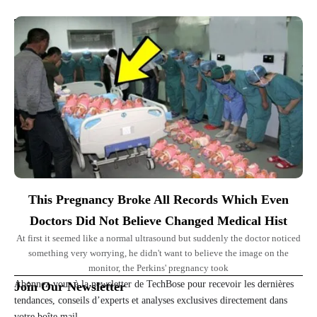
Top Picks for You
This Pregnancy Broke All Records Which Even
Doctors Did Not Believe Changed Medical Hist
At first it seemed like a normal ultrasound but suddenly the doctor noticed
something very worrying, he didn't want to believe the image on the
monitor, the Perkins' pregnancy took
Abonnez-vous à la newsletter de TechBose pour recevoir les dernières
Join Our Newsletter
tendances, conseils d’experts et analyses exclusives directement dans
votre boîte mail.