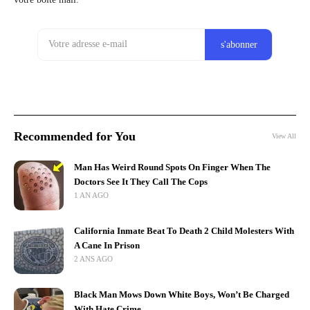
Recommended for You
View All
Man Has Weird Round Spots On Finger When The
Doctors See It They Call The Cops
1 AN AGO
California Inmate Beat To Death 2 Child Molesters With
A Cane In Prison
2 ANS AGO
Black Man Mows Down White Boys, Won’t Be Charged
With Hate Crime