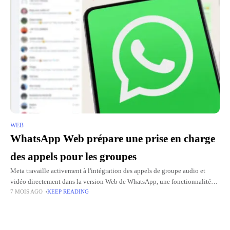
WEB
WhatsApp Web prépare une prise en charge
des appels pour les groupes
Meta travaille activement à l'intégration des appels de groupe audio et
vidéo directement dans la version Web de WhatsApp, une fonctionnalité
7 MOIS AGO
KEEP READING
actuellement répertoriée comme en cours de développement. Cette
nouvelle