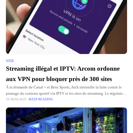
WEB
Streaming illégal et IPTV: Arcom ordonne
aux VPN pour bloquer près de 300 sites
À la demande de Canal + et Bein Sports, Arch intensifie la lutte contre le
piratage du contenu sportif via IPTV et les sites de streaming. Le régulateur
10 MOIS AGO
KEEP READING
a commandé