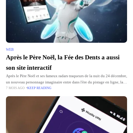
WEB
Après le Père Noël, la Fée des Dents a aussi
son site interactif
Après le Père Noël et ses fameux radars traqueurs de la nuit du 24 décembre,
un nouveau personnage imaginaire entre dans l'ère du pistage en ligne, la
7 MOIS AGO
KEEP READING
Petite Souris, ou