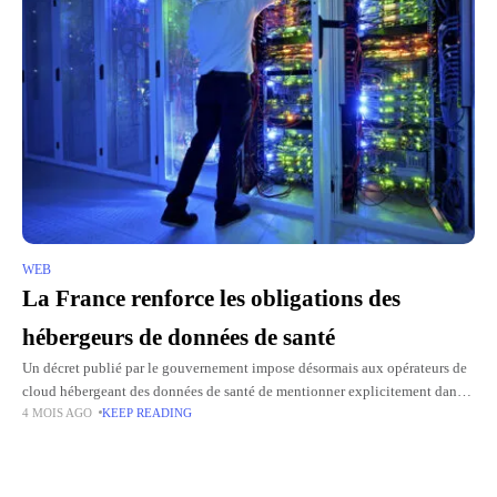
WEB
La France renforce les obligations des
hébergeurs de données de santé
Un décret publié par le gouvernement impose désormais aux opérateurs de
cloud hébergeant des données de santé de mentionner explicitement dans
4 MOIS AGO
KEEP READING
leurs contrats les risques d'accès à ces données par