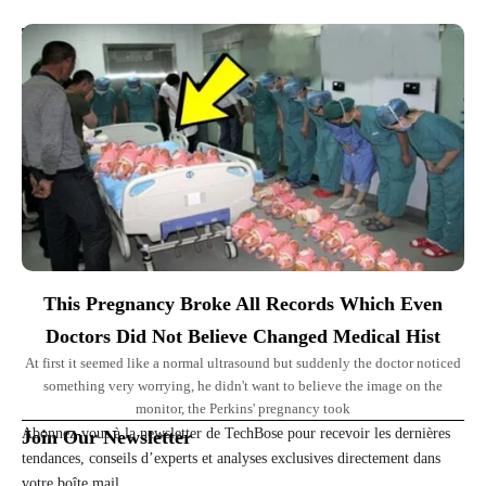
Top Picks for You
This Pregnancy Broke All Records Which Even
Doctors Did Not Believe Changed Medical Hist
At first it seemed like a normal ultrasound but suddenly the doctor noticed
something very worrying, he didn't want to believe the image on the
monitor, the Perkins' pregnancy took
Abonnez-vous à la newsletter de TechBose pour recevoir les dernières
Join Our Newsletter
tendances, conseils d’experts et analyses exclusives directement dans
votre boîte mail.