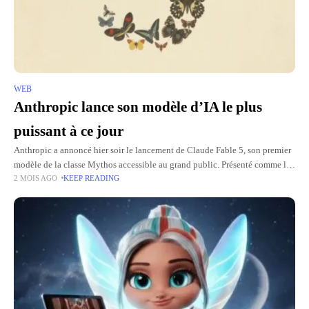
WEB
Anthropic lance son modèle d’IA le plus
puissant à ce jour
Anthropic a annoncé hier soir le lancement de Claude Fable 5, son premier
modèle de la classe Mythos accessible au grand public. Présenté comme le
2 MOIS AGO
KEEP READING
plus puissant jamais développé par