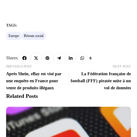
TAGS:
Europe
Réseau social
Shares:
PREVIOUS POST
NEXT POST
Après Shein, eBay est visé par
La Fédération française de
une enquête en France pour
football (FFF) piratée suite à un
vente de produits illégaux
vol de données
Related Posts