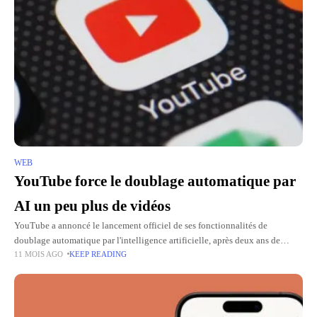
WEB
YouTube force le doublage automatique par
AI un peu plus de vidéos
YouTube a annoncé le lancement officiel de ses fonctionnalités de
doublage automatique par l'intelligence artificielle, après deux ans de
11 MOIS AGO
KEEP READING
phase pilote. Cette nouveauté permet aux millions de créateurs d'avoir
plusieurs