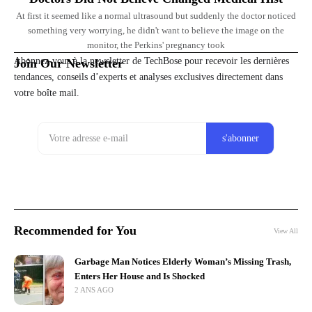
At first it seemed like a normal ultrasound but suddenly the doctor noticed
something very worrying, he didn't want to believe the image on the
monitor, the Perkins' pregnancy took
Abonnez-vous à la newsletter de TechBose pour recevoir les dernières
Join Our Newsletter
tendances, conseils d’experts et analyses exclusives directement dans
votre boîte mail.
Recommended for You
View All
Garbage Man Notices Elderly Woman’s Missing Trash,
Enters Her House and Is Shocked
2 ANS AGO