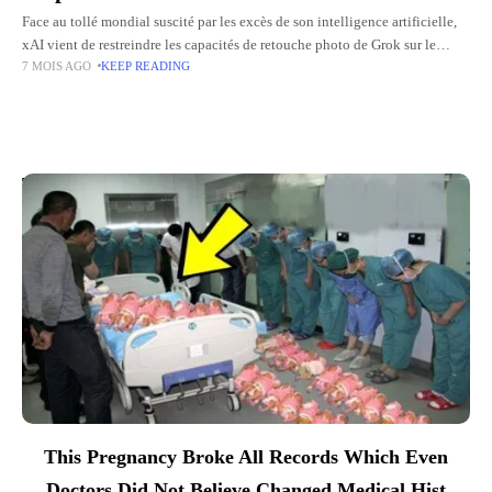
Face au tollé mondial suscité par les excès de son intelligence artificielle,
xAI vient de restreindre les capacités de retouche photo de Grok sur le
7 MOIS AGO
KEEP READING
réseau social X (ex-Twitter). Cette
Top Picks for You
This Pregnancy Broke All Records Which Even
Doctors Did Not Believe Changed Medical Hist