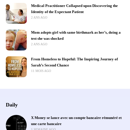
Medical Practitioner Collapsed upon Discovering the
Identity of the Expectant Patient
2 ANS AGO
Mom adopts girl with same birthmark as her’s, doing a
test she was shocked
2 ANS AGO
From Homeless to Hopeful: The Inspiring Journey of
Sarah’s Second Chance
11 MOIS AGO
Daily
X Money se lance avec un compte bancaire rémunéré et
une carte bancaire
1 SEMAINE AGO