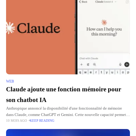
WEB
Claude ajoute une fonction mémoire pour
son chatbot IA
Anthropique annoncé la disponibilité d'une fonctionnalité de mémoire
dans Claude, comme ChatGPT et Gemini. Cette nouvelle capacité permet
10 MOIS AGO
KEEP READING
au chatbot IA de mémoriser des informations sur les utilisateurs, leurs
équipes,