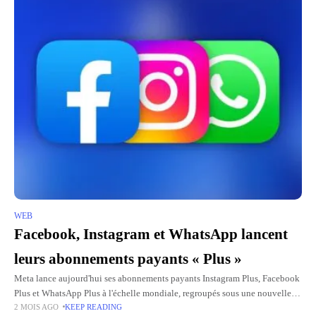
WEB
Facebook, Instagram et WhatsApp lancent
leurs abonnements payants « Plus »
Meta lance aujourd'hui ses abonnements payants Instagram Plus, Facebook
Plus et WhatsApp Plus à l'échelle mondiale, regroupés sous une nouvelle
2 MOIS AGO
KEEP READING
marque commune baptisée Meta One qui centralise l'ensemble des offres