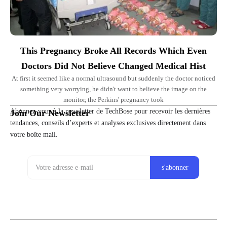
This Pregnancy Broke All Records Which Even
Doctors Did Not Believe Changed Medical Hist
At first it seemed like a normal ultrasound but suddenly the doctor noticed
something very worrying, he didn't want to believe the image on the
monitor, the Perkins' pregnancy took
Abonnez-vous à la newsletter de TechBose pour recevoir les dernières
Join Our Newsletter
tendances, conseils d’experts et analyses exclusives directement dans
votre boîte mail.