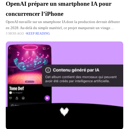
OpenAI prépare un smartphone IA pour
concurrencer l’iPhone
OpenAI travaille sur un smartphone IA dont la production devrait débuter
en 2028. Au-delà du simple matériel, ce projet marquerait un virage
3 MOIS AGO
KEEP READING
stratégique majeur : faire du téléphone le point