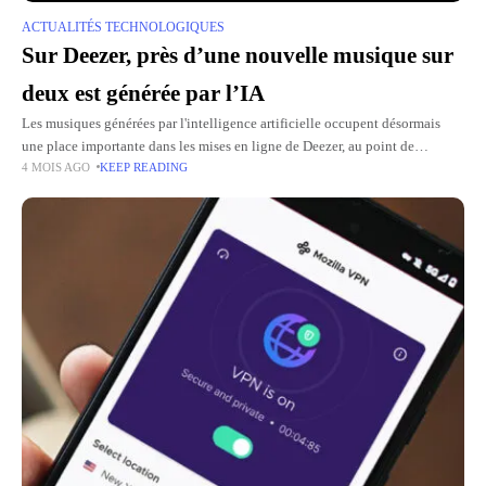
ACTUALITÉS TECHNOLOGIQUES
Sur Deezer, près d’une nouvelle musique sur
deux est générée par l’IA
Les musiques générées par l'intelligence artificielle occupent désormais
une place importante dans les mises en ligne de Deezer, au point de
4 MOIS AGO
KEEP READING
représenter 44 % des titres, sans pour autant dominer