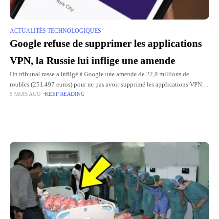
ACTUALITÉS TECHNOLOGIQUES
Google refuse de supprimer les applications
VPN, la Russie lui inflige une amende
Un tribunal russe a infligé à Google une amende de 22,8 millions de
roubles (251.497 euros) pour ne pas avoir supprimé les applications VPN
5 MOIS AGO
KEEP READING
de son Play Store sur Android,
Top Picks for You