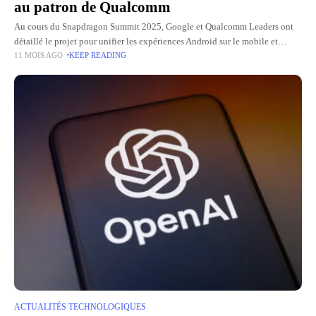
au patron de Qualcomm
Au cours du Snapdragon Summit 2025, Google et Qualcomm Leaders ont
détaillé le projet pour unifier les expériences Android sur le mobile et
11 MOIS AGO
KEEP READING
l'ordinateur. Cette stratégie vise à créer une
ACTUALITÉS TECHNOLOGIQUES