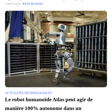
4 MOIS AGO
KEEP READING
liste des bons plans du jour (valable
ACTUALITÉS TECHNOLOGIQUES
Le robot humanoïde Atlas peut agir de
manière 100% autonome dans un