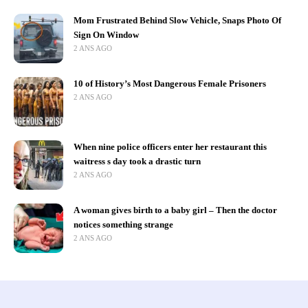
Mom Frustrated Behind Slow Vehicle, Snaps Photo Of
Sign On Window
2 ANS AGO
10 of History’s Most Dangerous Female Prisoners
2 ANS AGO
When nine police officers enter her restaurant this
waitress s day took a drastic turn
2 ANS AGO
A woman gives birth to a baby girl – Then the doctor
notices something strange
2 ANS AGO