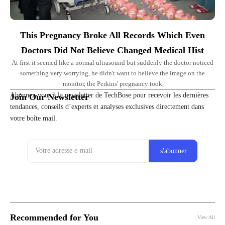
This Pregnancy Broke All Records Which Even
Doctors Did Not Believe Changed Medical Hist
At first it seemed like a normal ultrasound but suddenly the doctor noticed
something very worrying, he didn't want to believe the image on the
monitor, the Perkins' pregnancy took
Abonnez-vous à la newsletter de TechBose pour recevoir les dernières
Join Our Newsletter
tendances, conseils d’experts et analyses exclusives directement dans
votre boîte mail.
Recommended for You
View All