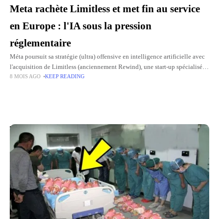
Meta rachète Limitless et met fin au service
en Europe : l'IA sous la pression
réglementaire
Méta poursuit sa stratégie (ultra) offensive en intelligence artificielle avec
l'acquisition de Limitless (anciennement Rewind), une start-up spécialisée
8 MOIS AGO
KEEP READING
dans l'enregistrement et l'indexation intelligente de conversations et de
données personnelles, et
Top Picks for You