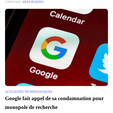
2 MOIS AGO
KEEP READING
l'intelligence artificielle générative afin de rendre les échanges bien
ACTUALITÉS TECHNOLOGIQUES
Google fait appel de sa condamnation pour
monopole de recherche