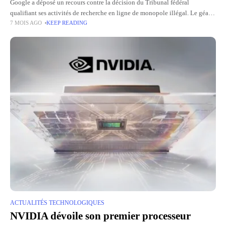
Google a déposé un recours contre la décision du Tribunal fédéral
qualifiant ses activités de recherche en ligne de monopole illégal. Le géant
7 MOIS AGO
KEEP READING
demande la suspension immédiate des mesures correctives
ACTUALITÉS TECHNOLOGIQUES
NVIDIA dévoile son premier processeur