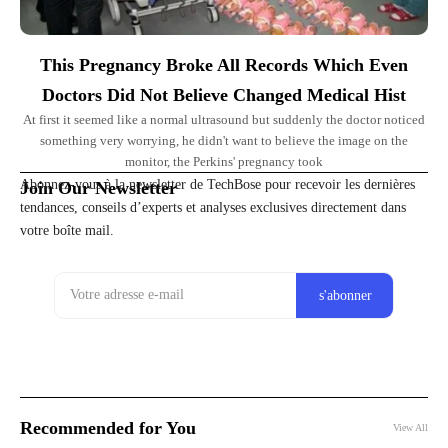
This Pregnancy Broke All Records Which Even
Doctors Did Not Believe Changed Medical Hist
At first it seemed like a normal ultrasound but suddenly the doctor noticed
something very worrying, he didn't want to believe the image on the
monitor, the Perkins' pregnancy took
Abonnez-vous à la newsletter de TechBose pour recevoir les dernières
Join Our Newsletter
tendances, conseils d’experts et analyses exclusives directement dans
votre boîte mail.
Recommended for You
View All