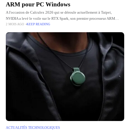
ARM pour PC Windows
A l'occasion de Calculex 2026 qui se déroule actuellement à Taipei,
NVIDIA a levé le voile sur le RTX Spark, son premier processeur ARM
2 MOIS AGO
KEEP READING
destiné aux PC Windows grand public.
ACTUALITÉS TECHNOLOGIQUES