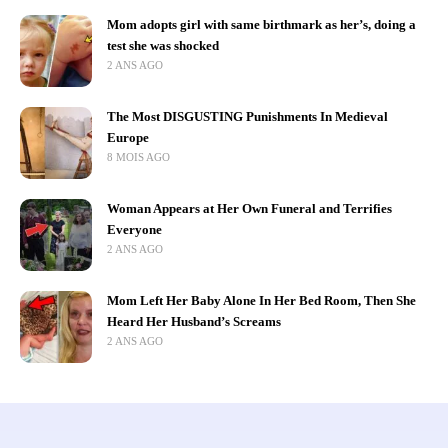
Mom adopts girl with same birthmark as her’s, doing a
test she was shocked
2 ANS AGO
The Most DISGUSTING Punishments In Medieval
Europe
8 MOIS AGO
Woman Appears at Her Own Funeral and Terrifies
Everyone
2 ANS AGO
Mom Left Her Baby Alone In Her Bed Room, Then She
Heard Her Husband’s Screams
2 ANS AGO