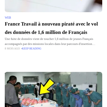
WEB
France Travail à nouveau piraté avec le vol
des données de 1,6 million de Français
Une fuite de données vient de toucher 1,6 million de jeunes Français
accompagnés par des missions locales dans leur parcours d'insertion
8 MOIS AGO
KEEP READING
professionnelle. France Travail et l'Union nationale des missions locales
Top Picks for You