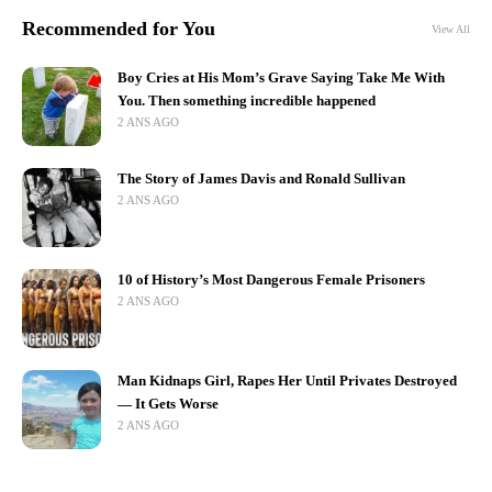
Recommended for You
View All
Boy Cries at His Mom’s Grave Saying Take Me With
You. Then something incredible happened
2 ANS AGO
The Story of James Davis and Ronald Sullivan
2 ANS AGO
10 of History’s Most Dangerous Female Prisoners
2 ANS AGO
Man Kidnaps Girl, Rapes Her Until Privates Destroyed
— It Gets Worse
2 ANS AGO