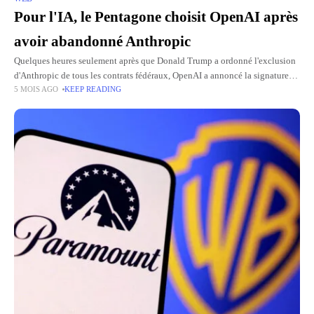
Pour l'IA, le Pentagone choisit OpenAI après
avoir abandonné Anthropic
Quelques heures seulement après que Donald Trump a ordonné l'exclusion
d'Anthropic de tous les contrats fédéraux, OpenAI a annoncé la signature
5 MOIS AGO
KEEP READING
d'un accord avec le Pentagone, notamment le ministère américain