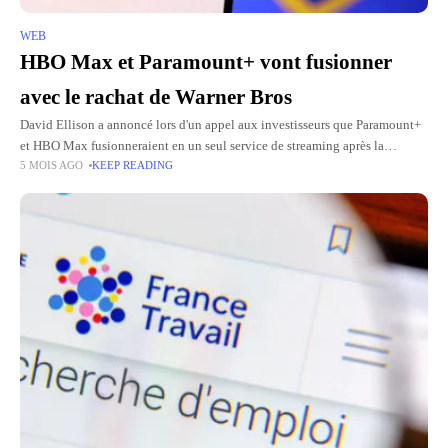
WEB
HBO Max et Paramount+ vont fusionner
avec le rachat de Warner Bros
David Ellison a annoncé lors d'un appel aux investisseurs que Paramount+
et HBO Max fusionneraient en un seul service de streaming après la
5 MOIS AGO
KEEP READING
finalisation de l'achat de Warner Bros. Discovery