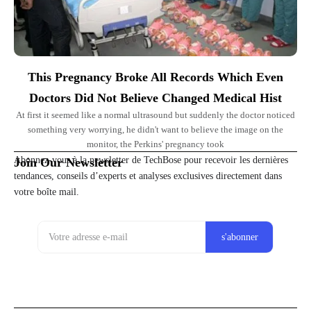
This Pregnancy Broke All Records Which Even
Doctors Did Not Believe Changed Medical Hist
At first it seemed like a normal ultrasound but suddenly the doctor noticed
something very worrying, he didn't want to believe the image on the
monitor, the Perkins' pregnancy took
Abonnez-vous à la newsletter de TechBose pour recevoir les dernières
Join Our Newsletter
tendances, conseils d’experts et analyses exclusives directement dans
votre boîte mail.