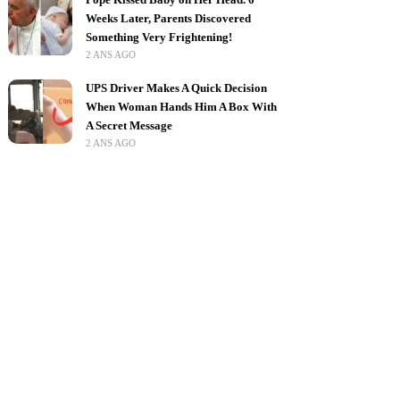
Weeks Later, Parents Discovered
Something Very Frightening!
2 ANS AGO
UPS Driver Makes A Quick Decision
When Woman Hands Him A Box With
A Secret Message
2 ANS AGO