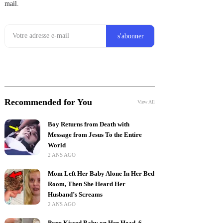
mail.
Recommended for You
View All
Boy Returns from Death with
Message from Jesus To the Entire
World
2 ANS AGO
Mom Left Her Baby Alone In Her Bed
Room, Then She Heard Her
Husband’s Screams
2 ANS AGO
Pope Kissed Baby on Her Head. 6