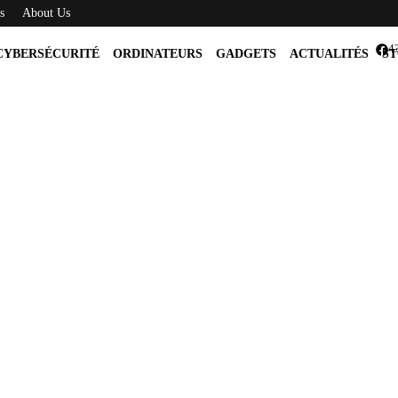
s
About Us
4
CYBERSÉCURITÉ
ORDINATEURS
GADGETS
ACTUALITÉS
ST