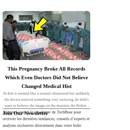
Top Picks for You
This Pregnancy Broke All Records
Which Even Doctors Did Not Believe
Changed Medical Hist
At first it seemed like a normal ultrasound but suddenly
the doctor noticed something very worrying, he didn't
want to believe the image on the monitor, the Perkins'
pregnancy took
Abonnez-vous à la newsletter de TechBose pour
Join Our Newsletter
recevoir les dernières tendances, conseils d’experts et
analyses exclusives directement dans votre boîte