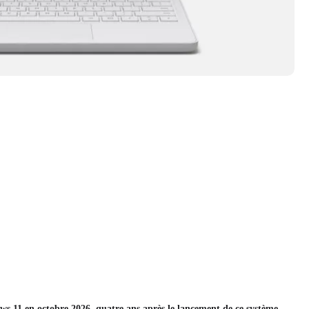
ws 11 en octobre 2026, quatre ans après le lancement de ce système