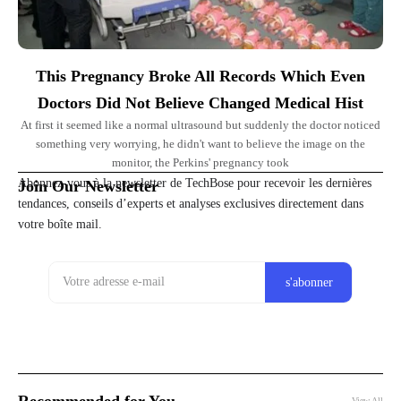
This Pregnancy Broke All Records Which Even
Doctors Did Not Believe Changed Medical Hist
At first it seemed like a normal ultrasound but suddenly the doctor noticed
something very worrying, he didn't want to believe the image on the
monitor, the Perkins' pregnancy took
Abonnez-vous à la newsletter de TechBose pour recevoir les dernières
Join Our Newsletter
tendances, conseils d’experts et analyses exclusives directement dans
votre boîte mail.
Recommended for You
View All