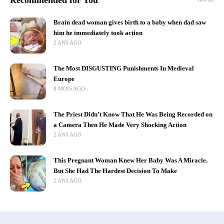
Brain dead woman gives birth to a baby when dad saw
him he immediately took action
2 ANS AGO
The Most DISGUSTING Punishments In Medieval
Europe
8 MOIS AGO
The Priest Didn’t Know That He Was Being Recorded on
a Camera Then He Made Very Shocking Action
2 ANS AGO
This Pregnant Woman Knew Her Baby Was A Miracle.
But She Had The Hardest Decision To Make
2 ANS AGO