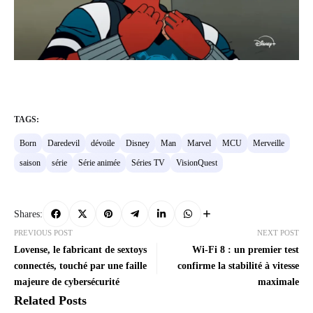
TAGS:
Born
Daredevil
dévoile
Disney
Man
Marvel
MCU
Merveille
saison
série
Série animée
Séries TV
VisionQuest
Shares:
PREVIOUS POST
NEXT POST
Lovense, le fabricant de sextoys
Wi-Fi 8 : un premier test
connectés, touché par une faille
confirme la stabilité à vitesse
majeure de cybersécurité
maximale
Related Posts