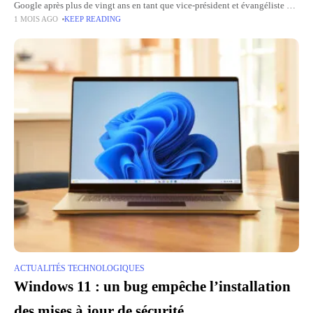
Google après plus de vingt ans en tant que vice-président et évangéliste en
1 MOIS AGO
KEEP READING
chef d'Internet. A 83 ans, le Cerf termine
ACTUALITÉS TECHNOLOGIQUES
Windows 11 : un bug empêche l’installation
des mises à jour de sécurité