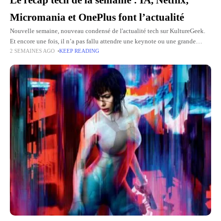
Le récap tech de la semaine : IA, Netflix,
Micromania et OnePlus font l’actualité
Nouvelle semaine, nouveau condensé de l'actualité tech sur KultureGeek.
Et encore une fois, il n’a pas fallu attendre une keynote ou une grande
2 SEMAINES AGO
KEEP READING
conférence pour voir les sujets s’enchaîner. L’intelligence