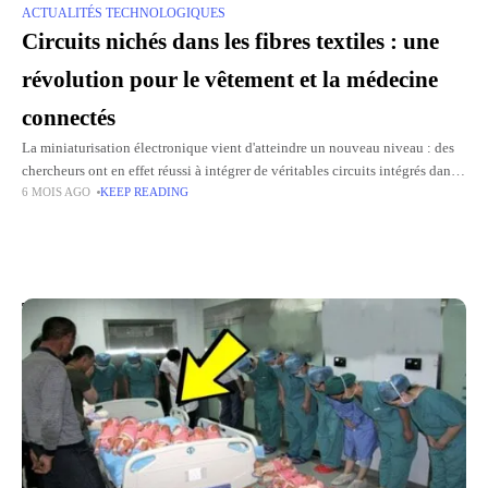
ACTUALITÉS TECHNOLOGIQUES
Circuits nichés dans les fibres textiles : une
révolution pour le vêtement et la médecine
connectés
La miniaturisation électronique vient d'atteindre un nouveau niveau : des
chercheurs ont en effet réussi à intégrer de véritables circuits intégrés dans
6 MOIS AGO
KEEP READING
des fibres textiles plus fines qu'un cheveu humain
Top Picks for You