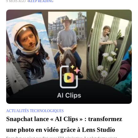
9 MOIS AGO
KEEP READING
seul
ACTUALITÉS TECHNOLOGIQUES
Snapchat lance « AI Clips » : transformez
une photo en vidéo grâce à Lens Studio