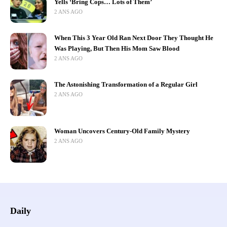
Yells ‘Bring Cops… Lots of Them’
2 ANS AGO
When This 3 Year Old Ran Next Door They Thought He
Was Playing, But Then His Mom Saw Blood
2 ANS AGO
The Astonishing Transformation of a Regular Girl
2 ANS AGO
Woman Uncovers Century-Old Family Mystery
2 ANS AGO
Daily