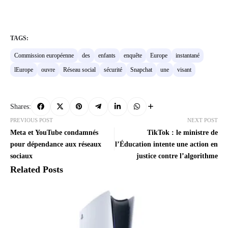
TAGS:
Commission européenne
des
enfants
enquête
Europe
instantané
lEurope
ouvre
Réseau social
sécurité
Snapchat
une
visant
Shares:
PREVIOUS POST
NEXT POST
Meta et YouTube condamnés
TikTok : le ministre de
pour dépendance aux réseaux
l’Éducation intente une action en
sociaux
justice contre l’algorithme
Related Posts