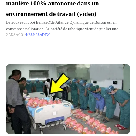
manière 100% autonome dans un
environnement de travail (vidéo)
Le nouveau robot humanoïde Atlas de Dynamique de Boston est en
constante amélioration. La société de robotique vient de publier une
2 ANS AGO
KEEP READING
nouvelle vidéo montrant la capacité du robot à déplacer
Top Picks for You