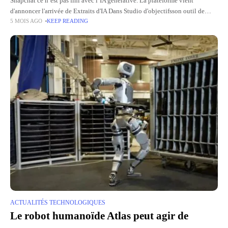
Snapchat ce n’est pas fini avec l’IA générative. La plateforme vient
d'annoncer l'arrivée de Extraits d'IA Dans Studio d'objectifsson outil de
5 MOIS AGO
KEEP READING
création dédié aux Lenses, alliant réalité augmentée et intelligence
ACTUALITÉS TECHNOLOGIQUES
Le robot humanoïde Atlas peut agir de