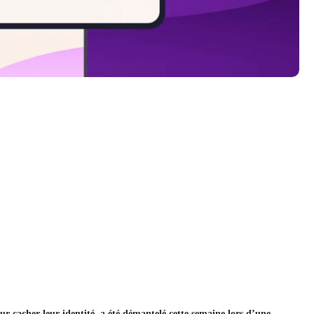
ur cacher leur identité, a été démantelé cette semaine lors d’une