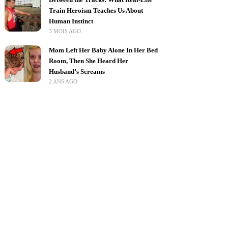
Train Heroism Teaches Us About
Human Instinct
3 MOIS AGO
Mom Left Her Baby Alone In Her Bed
Room, Then She Heard Her
Husband’s Screams
2 ANS AGO