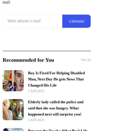
mail.
Recommended for You
View All
Boy Is Fired For Helping Disabled
Man, Next Day He gets News That
Changed His Life
2 ANS AGO
Elderly lady called the police and
said that she was hungry. What
happened next will surprise you!
2 ANS AGO
Between the Tracks: What Real-Life