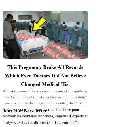
Top Picks for You
This Pregnancy Broke All Records
Which Even Doctors Did Not Believe
Changed Medical Hist
At first it seemed like a normal ultrasound but suddenly
the doctor noticed something very worrying, he didn't
want to believe the image on the monitor, the Perkins'
pregnancy took
Abonnez-vous à la newsletter de TechBose pour
Join Our Newsletter
recevoir les dernières tendances, conseils d’experts et
analyses exclusives directement dans votre boîte