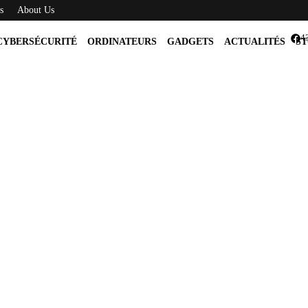
s
About Us
4
CYBERSÉCURITÉ
ORDINATEURS
GADGETS
ACTUALITÉS
ST