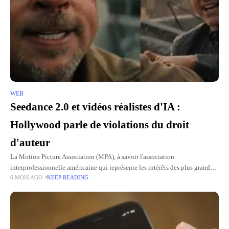
WEB
Seedance 2.0 et vidéos réalistes d'IA :
Hollywood parle de violations du droit
d'auteur
La Motion Picture Association (MPA), à savoir l'association
interprofessionnelle américaine qui représente les intérêts des plus grands
6 MOIS AGO
KEEP READING
studios hollywoodiens, accuse ByteDance d'avoir déclenché un déluge de
violations du droit d'auteur