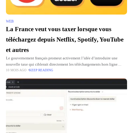
WEB
La France veut vous taxer lorsque vous
téléchargez depuis Netflix, Spotify, YouTube
et autres
Le gouvernement français promeut activement l’idée d’introduire une
nouvelle taxe qui ciblerait directement les téléchargements hors ligne
10 MOIS AGO
KEEP READING
effectués sur les plateformes de streaming telles que Netflix, Spotify,
Disney+, YouTube et