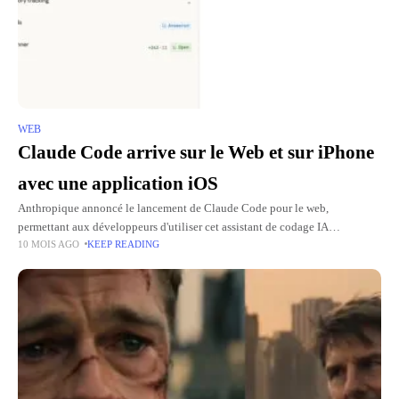
WEB
Claude Code arrive sur le Web et sur iPhone
avec une application iOS
Anthropique annoncé le lancement de Claude Code pour le web,
permettant aux développeurs d'utiliser cet assistant de codage IA
10 MOIS AGO
KEEP READING
directement depuis leur navigateur. Cette nouvelle fonctionnalité
s'accompagne d'une disponibilité sur