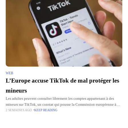
WEB
L’Europe accuse TikTok de mal protéger les
mineurs
Les adultes peuvent consulter librement les comptes appartenant à des
mineurs sur TikTok, un constat qui pousse la Commission européenne à
2 SEMAINES AGO
KEEP READING
publier ses conclusions préliminaires après l'ouverture d'une enquête
formelle