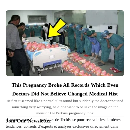
Top Picks for You
This Pregnancy Broke All Records Which Even
Doctors Did Not Believe Changed Medical Hist
At first it seemed like a normal ultrasound but suddenly the doctor noticed
something very worrying, he didn't want to believe the image on the
monitor, the Perkins' pregnancy took
Abonnez-vous à la newsletter de TechBose pour recevoir les dernières
Join Our Newsletter
tendances, conseils d’experts et analyses exclusives directement dans