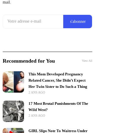
mail.
Recommended for You
View All
This Mom Developed Pregnancy
Related Cancer, She Didn’t Expect
Her Twin Sister to Do Such a Thing
2 ANS AGO
17 Most Brutal Punishments Of The
Wild West?
2 ANS AGO
GIRL Slips Note To Waitress Under