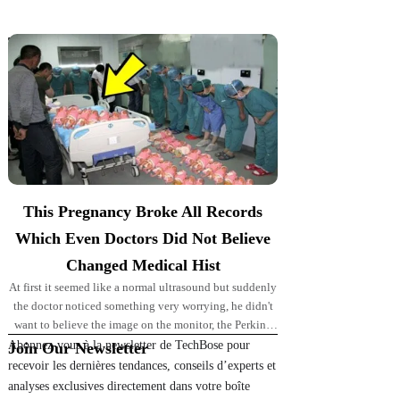
Top Picks for You
This Pregnancy Broke All Records
Which Even Doctors Did Not Believe
Changed Medical Hist
At first it seemed like a normal ultrasound but suddenly
the doctor noticed something very worrying, he didn't
want to believe the image on the monitor, the Perkins'
pregnancy took
Abonnez-vous à la newsletter de TechBose pour
Join Our Newsletter
recevoir les dernières tendances, conseils d’experts et
analyses exclusives directement dans votre boîte