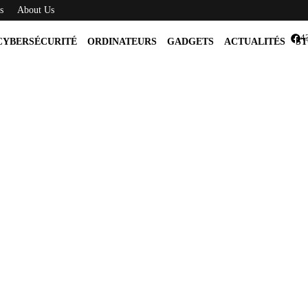
s
About Us
4
CYBERSÉCURITÉ
ORDINATEURS
GADGETS
ACTUALITÉS
ST