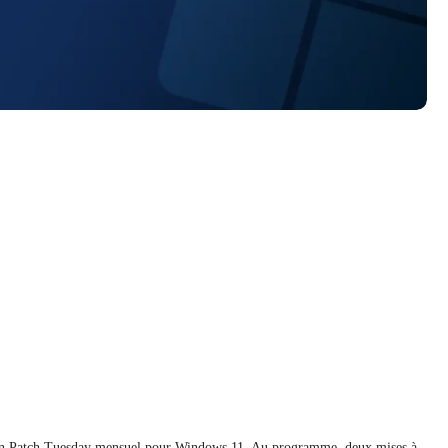
son Patch Tuesday mensuel pour Windows 11. Au programme, deux mises à