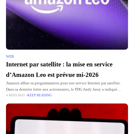
WEB
Internet par satellite : la mise en service
d’Amazon Leo est prévue mi-2026
Amazon affine sa programmation pour son service Internet par satellite.
Dans sa dernière lettre aux actionnaires, le PDG Andy Jassy a indiqué
4 MOIS AGO
KEEP READING
queAmazone Lionle nouveau nom du projet Kuiper, restait