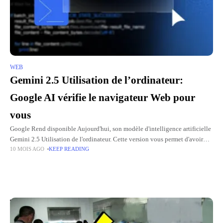
WEB
Gemini 2.5 Utilisation de l’ordinateur:
Google AI vérifie le navigateur Web pour
vous
Google Rend disponible Aujourd'hui, son modèle d'intelligence artificielle
Gemini 2.5 Utilisation de l'ordinateur. Cette version vous permet d'avoir
10 MOIS AGO
KEEP READING
des agents d'IA capables d'interagir directement avec les interfaces
utilisateur en cliquant,
Top Picks for You