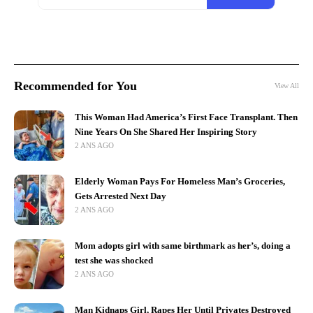
Recommended for You
View All
This Woman Had America’s First Face Transplant. Then
Nine Years On She Shared Her Inspiring Story
2 ANS AGO
Elderly Woman Pays For Homeless Man’s Groceries,
Gets Arrested Next Day
2 ANS AGO
Mom adopts girl with same birthmark as her’s, doing a
test she was shocked
2 ANS AGO
Man Kidnaps Girl, Rapes Her Until Privates Destroyed