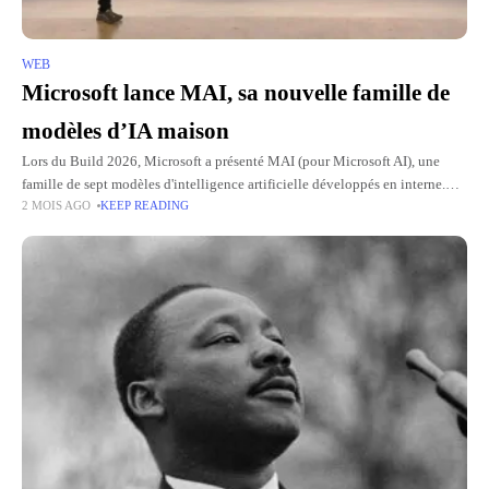
WEB
Microsoft lance MAI, sa nouvelle famille de
modèles d’IA maison
Lors du Build 2026, Microsoft a présenté MAI (pour Microsoft AI), une
famille de sept modèles d'intelligence artificielle développés en interne.
2 MOIS AGO
KEEP READING
Raisonnement, code, génération d’images, transcription audio ou encore
synthèse