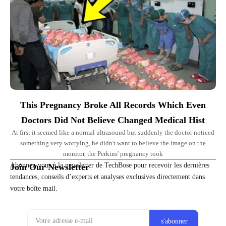
This Pregnancy Broke All Records Which Even
Doctors Did Not Believe Changed Medical Hist
At first it seemed like a normal ultrasound but suddenly the doctor noticed
something very worrying, he didn't want to believe the image on the
monitor, the Perkins' pregnancy took
Abonnez-vous à la newsletter de TechBose pour recevoir les dernières
Join Our Newsletter
tendances, conseils d’experts et analyses exclusives directement dans
votre boîte mail.