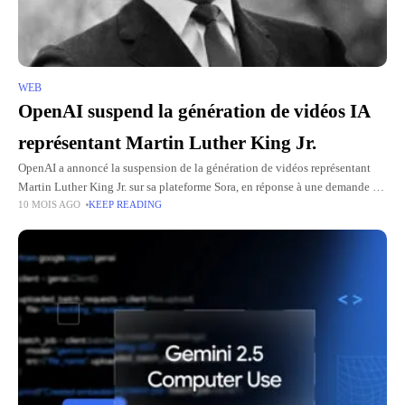
WEB
OpenAI suspend la génération de vidéos IA
représentant Martin Luther King Jr.
OpenAI a annoncé la suspension de la génération de vidéos représentant
Martin Luther King Jr. sur sa plateforme Sora, en réponse à une demande du
10 MOIS AGO
KEEP READING
domaine juridique du militant. Certains