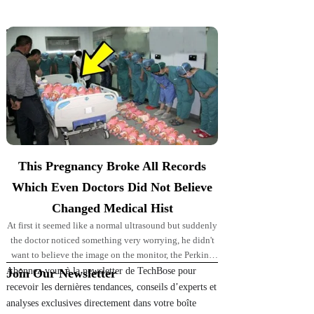
Top Picks for You
This Pregnancy Broke All Records
Which Even Doctors Did Not Believe
Changed Medical Hist
At first it seemed like a normal ultrasound but suddenly
the doctor noticed something very worrying, he didn't
want to believe the image on the monitor, the Perkins'
pregnancy took
Abonnez-vous à la newsletter de TechBose pour
Join Our Newsletter
recevoir les dernières tendances, conseils d’experts et
analyses exclusives directement dans votre boîte