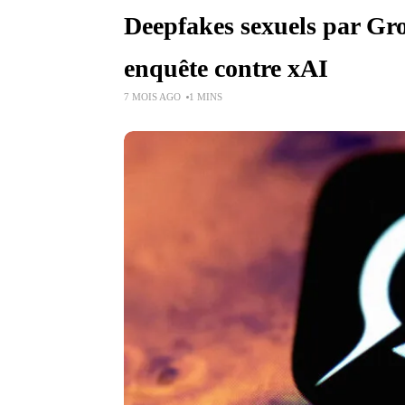
Deepfakes sexuels par Gro
enquête contre xAI
7 MOIS AGO
1 MINS