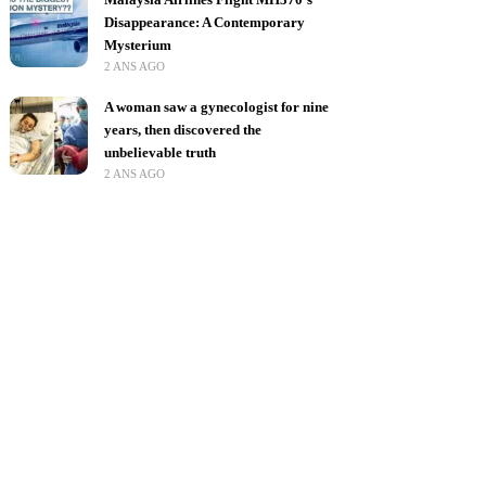
Disappearance: A Contemporary
Mysterium
2 ANS AGO
A woman saw a gynecologist for nine
years, then discovered the
unbelievable truth
2 ANS AGO