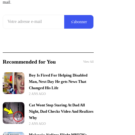
mail.
Recommended for You
View All
Boy Is Fired For Helping Disabled
Man, Next Day He gets News That
Changed His Life
2 ANS AGO
Cat Wont Stop Staring At Dad All
Night, Dad Checks Video And Realizes
Why
2 ANS AGO
Malaysia Airlines Flight MH370’s