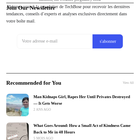
Abonnez-vous à la newsletter de TechBose pour recevoir les dernières
Join Our Newsletter
tendances, conseils d’experts et analyses exclusives directement dans
votre boîte mail.
Recommended for You
View All
Man Kidnaps Girl, Rapes Her Until Privates Destroyed
— It Gets Worse
2 ANS AGO
What Goes Around: How a Small Act of Kindness Came
Back to Me in 48 Hours
5 MOIS AGO