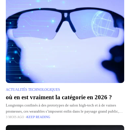
ACTUALITÉS TECHNOLOGIQUES
où en est vraiment la catégorie en 2026 ?
Longtemps confinés à des prototypes de salon high-tech et à de vaines
promesses, ces wearables s’imposent enfin dans le paysage grand public,
3 MOIS AGO
KEEP READING
portés par les progrès des assistants vocaux, de