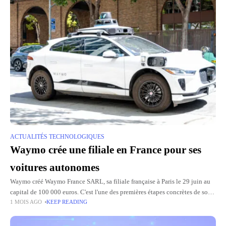
ACTUALITÉS TECHNOLOGIQUES
Waymo crée une filiale en France pour ses
voitures autonomes
Waymo créé Waymo France SARL, sa filiale française à Paris le 29 juin au
capital de 100 000 euros. C'est l'une des premières étapes concrètes de son
1 MOIS AGO
KEEP READING
arrivée sur le