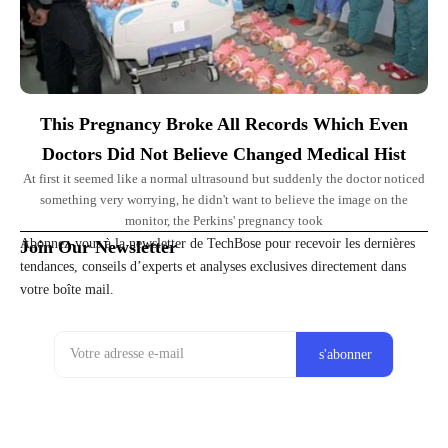
This Pregnancy Broke All Records Which Even
Doctors Did Not Believe Changed Medical Hist
At first it seemed like a normal ultrasound but suddenly the doctor noticed
something very worrying, he didn't want to believe the image on the
monitor, the Perkins' pregnancy took
Abonnez-vous à la newsletter de TechBose pour recevoir les dernières
Join Our Newsletter
tendances, conseils d’experts et analyses exclusives directement dans
votre boîte mail.