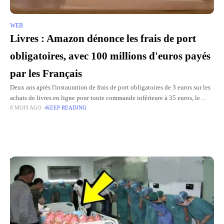
WEB
Livres : Amazon dénonce les frais de port
obligatoires, avec 100 millions d'euros payés
par les Français
Deux ans après l'instauration de frais de port obligatoires de 3 euros sur les
achats de livres en ligne pour toute commande inférieure à 35 euros, le
8 MOIS AGO
KEEP READING
bilan est médiocre
Top Picks for You