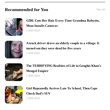
Recommended for You
View All
GIRL Cuts Her Hair Every Time Grandma Babysits,
Mom Installs Cameras
2 ANS AGO
A truck driver drove an elderly couple to a village. It
turned out they were dead for five years
2 ANS AGO
The TERRIFYING Realities of Life in Genghis Khan’s
Mongol Empire
2 ANS AGO
Girl Repeatedly Arrives Late To School, Then Cops
Check Dad’s SUV
2 ANS AGO