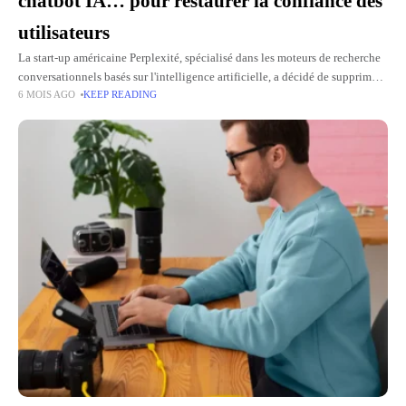
chatbot IA… pour restaurer la confiance des
utilisateurs
La start-up américaine Perplexité, spécialisé dans les moteurs de recherche
conversationnels basés sur l'intelligence artificielle, a décidé de supprimer
6 MOIS AGO
KEEP READING
totalement la publicité de son chatbot. Après avoir été l'un des