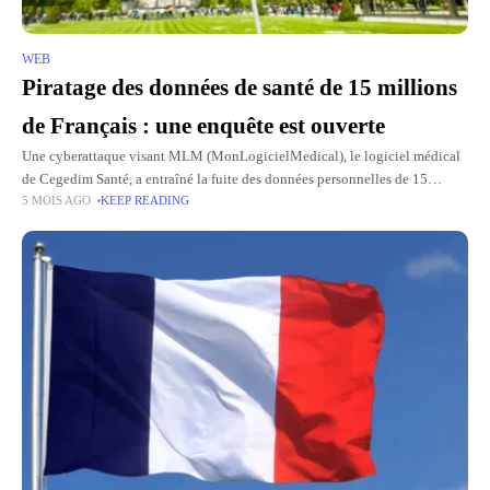
WEB
Piratage des données de santé de 15 millions
de Français : une enquête est ouverte
Une cyberattaque visant MLM (MonLogicielMedical), le logiciel médical
de Cegedim Santé, a entraîné la fuite des données personnelles de 15
5 MOIS AGO
KEEP READING
millions de patients français. Le ministère de la Santé a