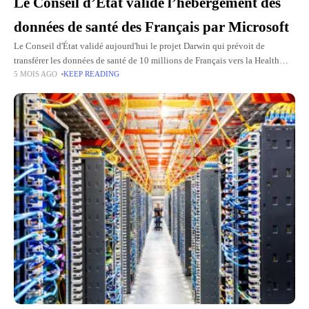
Le Conseil d’État valide l’hébergement des
données de santé des Français par Microsoft
Le Conseil d'État validé aujourd'hui le projet Darwin qui prévoit de
transférer les données de santé de 10 millions de Français vers la Health
5 MOIS AGO
KEEP READING
Data Platform (PDS), hébergée par Microsoft.