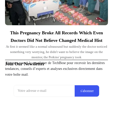
This Pregnancy Broke All Records Which Even
Doctors Did Not Believe Changed Medical Hist
At first it seemed like a normal ultrasound but suddenly the doctor noticed
something very worrying, he didn't want to believe the image on the
monitor, the Perkins' pregnancy took
Abonnez-vous à la newsletter de TechBose pour recevoir les dernières
Join Our Newsletter
tendances, conseils d’experts et analyses exclusives directement dans
votre boîte mail.