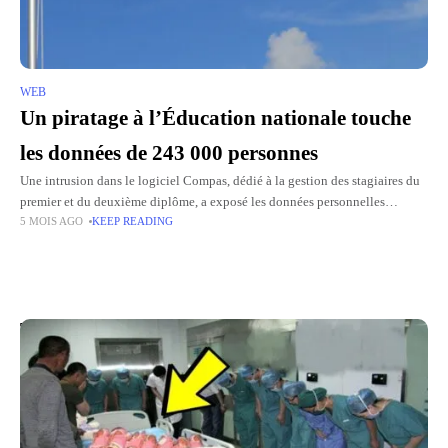
WEB
Un piratage à l’Éducation nationale touche
les données de 243 000 personnes
Une intrusion dans le logiciel Compas, dédié à la gestion des stagiaires du
premier et du deuxième diplôme, a exposé les données personnelles
5 MOIS AGO
KEEP READING
d'environ 243 000 agents de l'Éducation nationale,
Top Picks for You