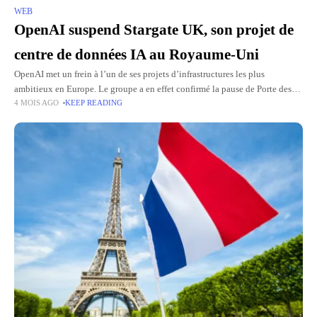
WEB
OpenAI suspend Stargate UK, son projet de
centre de données IA au Royaume-Uni
OpenAI met un frein à l’un de ses projets d’infrastructures les plus
ambitieux en Europe. Le groupe a en effet confirmé la pause de Porte des
4 MOIS AGO
KEEP READING
étoiles Royaume-Uniun projet destiné