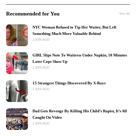
Recommended for You
View All
NYC Woman Refused to Tip Her Waiter, But Left
Something Much More Valuable Behind
2 ANS AGO
GIRL Slips Note To Waitress Under Napkin, 10 Minutes
Later Cops Show Up
2 ANS AGO
15 Strangest Things Discovered By X-Rays
2 ANS AGO
Dad Gets Revenge By Killing His Child’s Rapist, It’s All
Caught On Video
2 ANS AGO