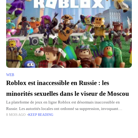
WEB
Roblox est inaccessible en Russie : les
minorités sexuelles dans le viseur de Moscou
La plateforme de jeux en ligne Roblox est désormais inaccessible en
Russie. Les autorités locales ont ordonné sa suppression, invoquant
8 MOIS AGO
KEEP READING
notamment la présence de contenus liés aux communautés
LGBTQ+désormais considérée