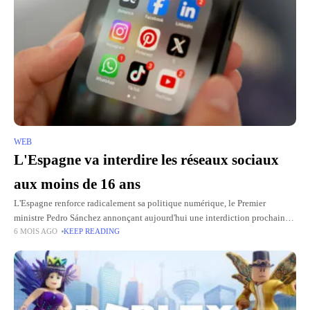
WEB
L'Espagne va interdire les réseaux sociaux
aux moins de 16 ans
L'Espagne renforce radicalement sa politique numérique, le Premier
ministre Pedro Sánchez annonçant aujourd'hui une interdiction prochaine
6 MOIS AGO
KEEP READING
des médias sociaux pour tous les mineurs de moins de 16 ans. son
intervention