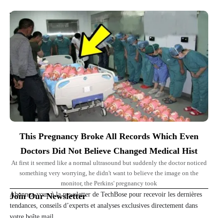
Top Picks for You
This Pregnancy Broke All Records Which Even
Doctors Did Not Believe Changed Medical Hist
At first it seemed like a normal ultrasound but suddenly the doctor noticed
something very worrying, he didn't want to believe the image on the
monitor, the Perkins' pregnancy took
Abonnez-vous à la newsletter de TechBose pour recevoir les dernières
Join Our Newsletter
tendances, conseils d’experts et analyses exclusives directement dans
votre boîte mail.