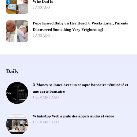
Who Dad Is
2 ANS AGO
Pope Kissed Baby on Her Head. 6 Weeks Later, Parents
Discovered Something Very Frightening!
2 ANS AGO
Daily
X Money se lance avec un compte bancaire rémunéré et
une carte bancaire
1 SEMAINE AGO
WhatsApp Web ajoute des appels audio et vidéo
1 SEMAINE AGO