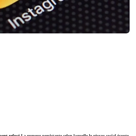
ement refusé
La rumeur persistante selon laquelle le réseau social écoute