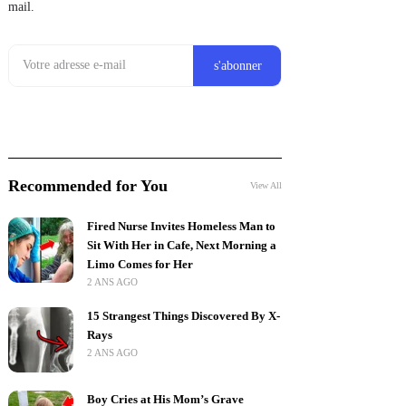
mail.
Recommended for You
View All
Fired Nurse Invites Homeless Man to
Sit With Her in Cafe, Next Morning a
Limo Comes for Her
2 ANS AGO
15 Strangest Things Discovered By X-
Rays
2 ANS AGO
Boy Cries at His Mom’s Grave