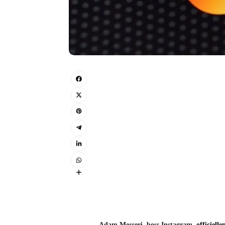
Adam Mosseri, boss Instagram,
officiell