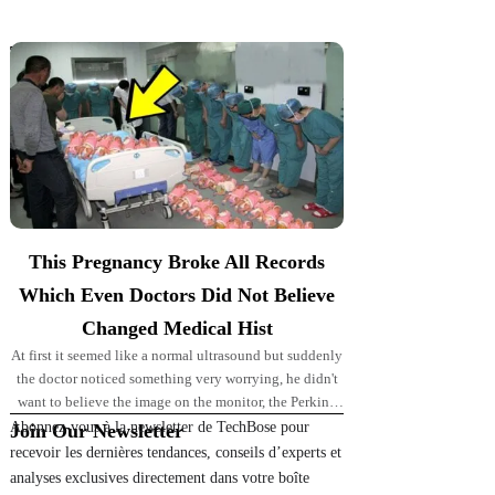
Top Picks for You
This Pregnancy Broke All Records
Which Even Doctors Did Not Believe
Changed Medical Hist
At first it seemed like a normal ultrasound but suddenly
the doctor noticed something very worrying, he didn't
want to believe the image on the monitor, the Perkins'
pregnancy took
Abonnez-vous à la newsletter de TechBose pour
Join Our Newsletter
recevoir les dernières tendances, conseils d’experts et
analyses exclusives directement dans votre boîte