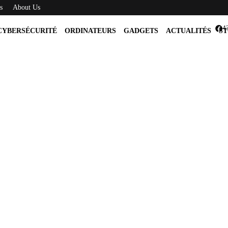
s
About Us
4
CYBERSÉCURITÉ
ORDINATEURS
GADGETS
ACTUALITÉS
ST