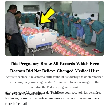
Top Picks for You
This Pregnancy Broke All Records Which Even
Doctors Did Not Believe Changed Medical Hist
At first it seemed like a normal ultrasound but suddenly the doctor noticed
something very worrying, he didn't want to believe the image on the
monitor, the Perkins' pregnancy took
Abonnez-vous à la newsletter de TechBose pour recevoir les dernières
Join Our Newsletter
tendances, conseils d’experts et analyses exclusives directement dans
votre boîte mail.