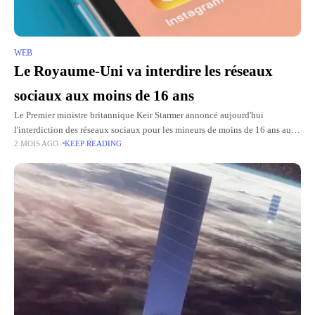
WEB
Le Royaume-Uni va interdire les réseaux
sociaux aux moins de 16 ans
Le Premier ministre britannique Keir Starmer annoncé aujourd'hui
l'interdiction des réseaux sociaux pour les mineurs de moins de 16 ans au
2 MOIS AGO
KEEP READING
Royaume-Uni, avec l'ambition de faire adopter la loi avant