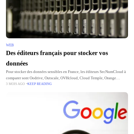
WEB
Des éditeurs français pour stocker vos
données
Pour stocker des données sensibles en France, les éditeurs SecNumCloud à
comparer sont Oodrive, Outscale, OVHcloud, Cloud Temple, Orange
3 MOIS AGO
KEEP READING
Business et Cegedim.cloud, NumSpot étant à intégrer dans la veille selon