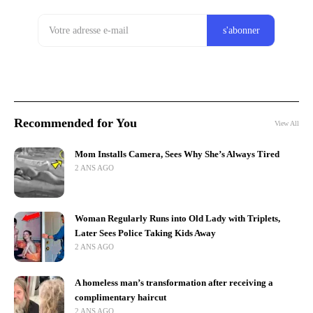
Recommended for You
View All
Mom Installs Camera, Sees Why She’s Always Tired
2 ANS AGO
Woman Regularly Runs into Old Lady with Triplets,
Later Sees Police Taking Kids Away
2 ANS AGO
A homeless man’s transformation after receiving a
complimentary haircut
2 ANS AGO