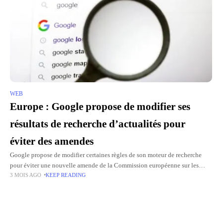
WEB
Europe : Google propose de modifier ses
résultats de recherche d’actualités pour
éviter des amendes
Google propose de modifier certaines règles de son moteur de recherche
pour éviter une nouvelle amende de la Commission européenne sur les
3 MOIS AGO
KEEP READING
résultats d'actualités. Selon Bloombergle groupe cherche à désamorcer