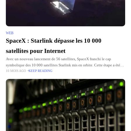
WEB
SpaceX : Starlink dépasse les 10 000
satellites pour Internet
Avec un nouveau lancement de 56 satellites, SpaceX franchi le cap
symbolique des 10 000 satellites Starlink mis en orbite. Cette étape a été
10 MOIS AGO
KEEP READING
franchie avec le 132e lancement d'une