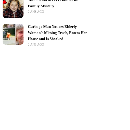
Family Mystery
2 ANS AGO
Garbage Man Notices Elderly
Woman’s Missing Trash, Enters Her
House and Is Shocked
2 ANS AGO