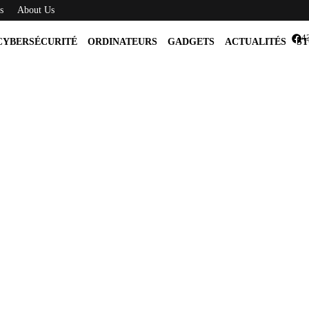
s
About Us
4
CYBERSÉCURITÉ
ORDINATEURS
GADGETS
ACTUALITÉS
ST