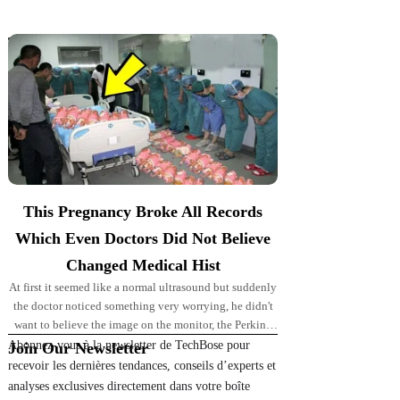
Top Picks for You
This Pregnancy Broke All Records
Which Even Doctors Did Not Believe
Changed Medical Hist
At first it seemed like a normal ultrasound but suddenly
the doctor noticed something very worrying, he didn't
want to believe the image on the monitor, the Perkins'
pregnancy took
Abonnez-vous à la newsletter de TechBose pour
Join Our Newsletter
recevoir les dernières tendances, conseils d’experts et
analyses exclusives directement dans votre boîte