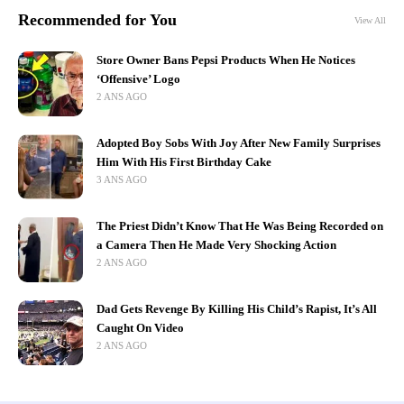
Recommended for You
View All
Store Owner Bans Pepsi Products When He Notices
‘Offensive’ Logo
2 ANS AGO
Adopted Boy Sobs With Joy After New Family Surprises
Him With His First Birthday Cake
3 ANS AGO
The Priest Didn’t Know That He Was Being Recorded on
a Camera Then He Made Very Shocking Action
2 ANS AGO
Dad Gets Revenge By Killing His Child’s Rapist, It’s All
Caught On Video
2 ANS AGO