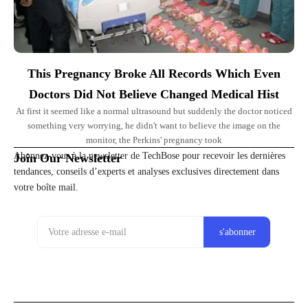
This Pregnancy Broke All Records Which Even
Doctors Did Not Believe Changed Medical Hist
At first it seemed like a normal ultrasound but suddenly the doctor noticed
something very worrying, he didn't want to believe the image on the
monitor, the Perkins' pregnancy took
Abonnez-vous à la newsletter de TechBose pour recevoir les dernières
Join Our Newsletter
tendances, conseils d’experts et analyses exclusives directement dans
votre boîte mail.